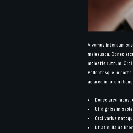
Vivamus interdum susc
malesuada. Donec arcu
molestie rutrum. Orci
Pellentesque in porta 
ac arcu in lorem rhonc
Donec arcu lacus, 
Ut dignissim sapi
Orci varius natoq
Ut at nulla ut libe