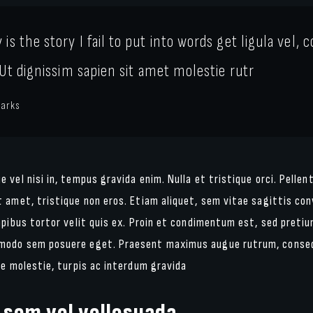
is the story I fail to put into words get ligula vel
. Ut dignissim sapien sit amet molestie rutr
parks
 vel nisi in, tempus gravida enim. Nulla et tristique orci. Pellen
 amet, tristique non eros. Etiam aliquet, sem vitae sagittis conv
apibus tortor velit quis ex. Proin et condimentum est, sed preti
modo sem posuere eget. Praesent maximus augue rutrum, conse
ue molestie, turpis ac interdum gravida
 sem vel vellesuada