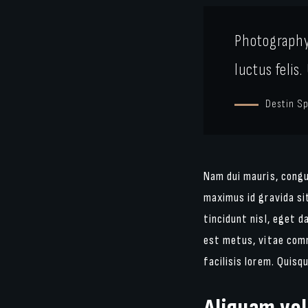
Photography 
luctus felis
Destin S
Nam dui mauris, congue
maximus id gravida sit
tincidunt nisl, eget d
est metus, vitae com
facilisis lorem. Quisq
Aliquam vel