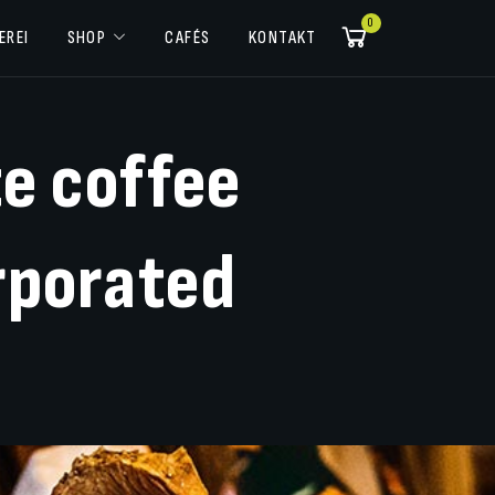
0
EREI
SHOP
CAFÉS
KONTAKT
te
coffee
rporated