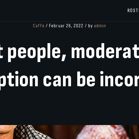
RÖST
Caffe
/ Februar 26, 2022 / by
admin
t
people,
modera
ption
can
be
inco