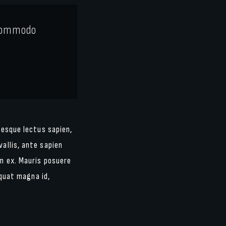
, commodo
tesque lectus sapien,
allis, ante sapien
um ex. Mauris posuere
quat magna id,