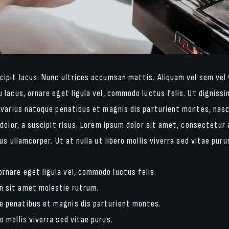
ipit lacus. Nunc ultrices accumsan mattis. Aliquam vel sem vel v
 lacus, ornare eget ligula vel, commodo luctus felis. Ut digniss
 varius natoque penatibus et magnis dis parturient montes, nasc
dolor, a suscipit risus. Lorem ipsum dolor sit amet, consectetur a
us ullamcorper. Ut at nulla ut libero mollis viverra sed vitae puru
ornare eget ligula vel, commodo luctus felis.
en sit amet molestie rutrum.
ue penatibus et magnis dis parturient montes.
ro mollis viverra sed vitae purus.