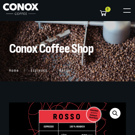
0
C
o
n
o
x
C
o
f
f
e
e
S
h
o
p
Home
Espresso
Rosso